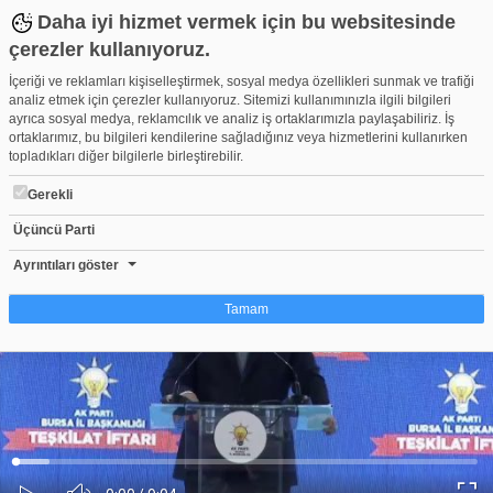
Daha iyi hizmet vermek için bu websitesinde
çerezler kullanıyoruz.
İçeriği ve reklamları kişiselleştirmek, sosyal medya özellikleri sunmak ve trafiği
analiz etmek için çerezler kullanıyoruz. Sitemizi kullanımınızla ilgili bilgileri
ayrıca sosyal medya, reklamcılık ve analiz iş ortaklarımızla paylaşabiliriz. İş
ortaklarımız, bu bilgileri kendilerine sağladığınız veya hizmetlerini kullanırken
topladıkları diğer bilgilerle birleştirebilir.
Gerekli
Üçüncü Parti
AK Parti Bursa teşkilatları iftarda buluştu
Beğen
Beğenme
Pay
Ayrıntıları göster
0
Tamam
Çerez nedir?
Çerezler, web-sitelerinin, kullanıcıların deneyimlerini daha verimli hale getirmek
amacıyla kullandığı küçük metin dosyalarıdır. Yasalara göre, bu sitenin
işletilmesi için kesinlikle gerekli olan çerezleri cihazınıza yerleştirebiliyoruz.
Diğer çerez türleri için sizden izin almamız gerekiyor. Bu site farklı çerez türleri
Yüklendi
:
Yükleniyor
:
kullanmaktadır. Bazı çerezler, sayfalarımızda yer alan üçüncü şahıs hizmetleri
0%
0%
Ses
tarafından yerleştirilir. İzniniz şu alanlar için geçerlidir: web.tv