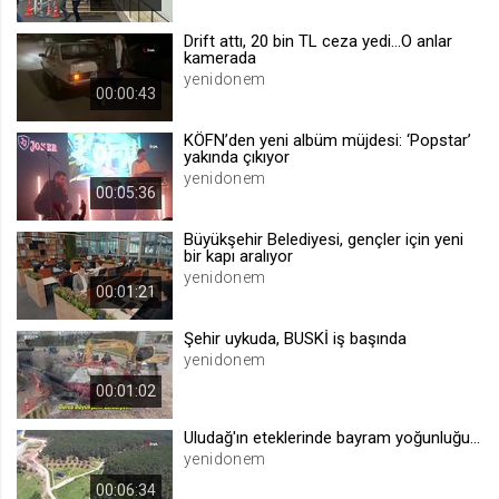
.web.tv
Drift attı, 20 bin TL ceza yedi...O anlar
Site içeriği önerme
kamerada
yenidonem
1 yıl
00:00:43
KÖFN’den yeni albüm müjdesi: ‘Popstar’
voteLike*
yakında çıkıyor
.web.tv
yenidonem
00:05:36
İsimsiz ziyaretçi için site içeriği
beğenme
Büyükşehir Belediyesi, gençler için yeni
1 ay
bir kapı aralıyor
yenidonem
00:01:21
voteDislike*
Şehir uykuda, BUSKİ iş başında
.web.tv
yenidonem
İsimsiz ziyaretçi için site içeriği
00:01:02
beğenmeme
1 ay
Uludağ'ın eteklerinde bayram yoğunluğu...
yenidonem
00:06:34