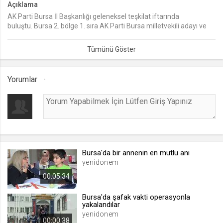
Açıklama
AK Parti Bursa İl Başkanlığı geleneksel teşkilat iftarında
lang
buluştu. Bursa 2. bölge 1. sıra AK Parti Bursa milletvekili adayı ve
.web.tv
Sanayi ve Teknoloji Bakanı Mustafa Varank, "Artık Türkiye
Seçilen dil tercihini tutmak
yüzyılının kapılarını önce Bursa'dan sonra da Türkiye'den açmış
olacağız. Bu seçim acaba denecek bir seçim değil. Amalı cümleler
1 ay
kurma seçimi değil" dedi.
Yorumlar
webtvs
.web.tv
Oturum verisini tutmak
1 gün
Bursa'da bir annenin en mutlu anı
[hash]
yenidonem
.web.tv
00:05:34
Oturum doğrulama verisi
1 ay
Bursa'da şafak vakti operasyonla
yakalandılar
yenidonem
00:00:38
channelCategories