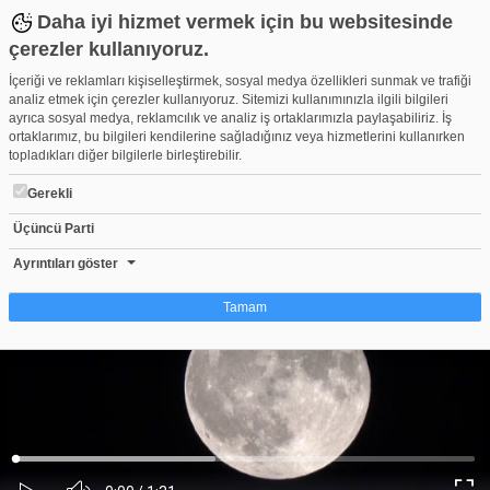
Daha iyi hizmet vermek için bu websitesinde
çerezler kullanıyoruz.
İçeriği ve reklamları kişiselleştirmek, sosyal medya özellikleri sunmak ve trafiği
analiz etmek için çerezler kullanıyoruz. Sitemizi kullanımınızla ilgili bilgileri
ayrıca sosyal medya, reklamcılık ve analiz iş ortaklarımızla paylaşabiliriz. İş
ortaklarımız, bu bilgileri kendilerine sağladığınız veya hizmetlerini kullanırken
topladıkları diğer bilgilerle birleştirebilir.
Gerekli
Üçüncü Parti
Bursa’da dolunay şöleni yaşandı
Beğen
Beğenme
Pay
Ayrıntıları göster
0
Tamam
Çerez nedir?
Çerezler, web-sitelerinin, kullanıcıların deneyimlerini daha verimli hale getirmek
amacıyla kullandığı küçük metin dosyalarıdır. Yasalara göre, bu sitenin
işletilmesi için kesinlikle gerekli olan çerezleri cihazınıza yerleştirebiliyoruz.
Diğer çerez türleri için sizden izin almamız gerekiyor. Bu site farklı çerez türleri
Yüklendi
:
Yükleniyor
:
kullanmaktadır. Bazı çerezler, sayfalarımızda yer alan üçüncü şahıs hizmetleri
0%
0%
Ses
tarafından yerleştirilir. İzniniz şu alanlar için geçerlidir: web.tv