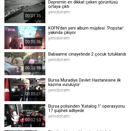
Depremin en dikkat çeken görüntüsü
ortaya çıktı
.web.tv
yenidonem
Site içeriği önerme
00:01:35
1 yıl
KÖFN’den yeni albüm müjdesi: ‘Popstar’
yakında çıkıyor
yenidonem
voteLike*
00:05:36
.web.tv
Babaanne cinayetinde 2 çocuk tutuklandı
İsimsiz ziyaretçi için site içeriği
beğenme
yenidonem
1 ay
00:00:36
Bursa Muradiye Devlet Hastanesine ilk
voteDislike*
kazma vuruluyor
yenidonem
.web.tv
00:05:51
İsimsiz ziyaretçi için site içeriği
beğenmeme
Bursa polisinden 'Katalog 1' operasyonu:
17 şüpheli adliyede
1 ay
yenidonem
00:02:53