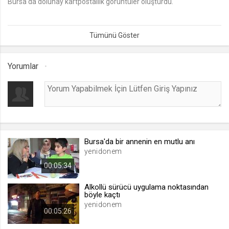
Bursa'da dolunay kartpostallık görüntüler oluşturdu.
lang
.web.tv
Seçilen dil tercihini tutmak
1 ay
Yorumlar
webtvs
.web.tv
Oturum verisini tutmak
1 gün
Bursa'da bir annenin en mutlu anı
yenidonem
[hash]
00:05:34
.web.tv
Oturum doğrulama verisi
Alkollü sürücü uygulama noktasından
böyle kaçtı
1 ay
yenidonem
00:05:26
channelCategories