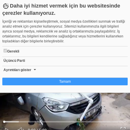
Daha iyi hizmet vermek için bu websitesinde
çerezler kullanıyoruz.
İçeriği ve reklamları kişiselleştirmek, sosyal medya özellikleri sunmak ve trafiği
analiz etmek için çerezler kullanıyoruz. Sitemizi kullanımınızla ilgili bilgileri
ayrıca sosyal medya, reklamcılık ve analiz iş ortaklarımızla paylaşabiliriz. İş
ortaklarımız, bu bilgileri kendilerine sağladığınız veya hizmetlerini kullanırken
topladıkları diğer bilgilerle birleştirebilir.
Gerekli
Üçüncü Parti
İstinat duvarı araçların üzerine devrildi
Beğen
Beğenme
Pay
Ayrıntıları göster
1
Tamam
Çerez nedir?
Çerezler, web-sitelerinin, kullanıcıların deneyimlerini daha verimli hale getirmek
amacıyla kullandığı küçük metin dosyalarıdır. Yasalara göre, bu sitenin
işletilmesi için kesinlikle gerekli olan çerezleri cihazınıza yerleştirebiliyoruz.
Diğer çerez türleri için sizden izin almamız gerekiyor. Bu site farklı çerez türleri
Yüklendi
:
Yükleniyor
:
kullanmaktadır. Bazı çerezler, sayfalarımızda yer alan üçüncü şahıs hizmetleri
0%
0%
Ses
tarafından yerleştirilir. İzniniz şu alanlar için geçerlidir: web.tv