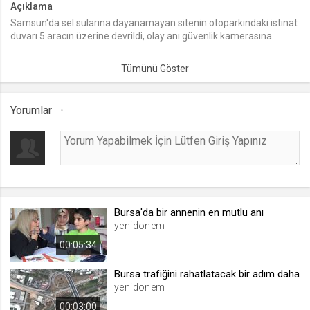
Açıklama
Samsun'da sel sularına dayanamayan sitenin otoparkındaki istinat
lang
duvarı 5 aracın üzerine devrildi, olay anı güvenlik kamerasına
.web.tv
yansıdı. Bir vatandaş son anda kaçarak ölümden kurtuldu.
Seçilen dil tercihini tutmak
1 ay
Yorumlar
webtvs
.web.tv
Oturum verisini tutmak
1 gün
Bursa'da bir annenin en mutlu anı
[hash]
yenidonem
.web.tv
00:05:34
Oturum doğrulama verisi
1 ay
Bursa trafiğini rahatlatacak bir adım daha
yenidonem
00:03:00
channelCategories