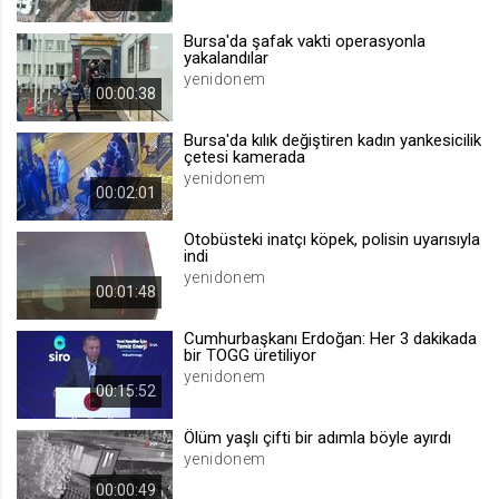
.web.tv
Bursa'da şafak vakti operasyonla
Site içeriği önerme
yakalandılar
yenidonem
1 yıl
00:00:38
Bursa'da kılık değiştiren kadın yankesicilik
voteLike*
çetesi kamerada
.web.tv
yenidonem
00:02:01
İsimsiz ziyaretçi için site içeriği
beğenme
Otobüsteki inatçı köpek, polisin uyarısıyla
1 ay
indi
yenidonem
00:01:48
voteDislike*
Cumhurbaşkanı Erdoğan: Her 3 dakikada
.web.tv
bir TOGG üretiliyor
yenidonem
İsimsiz ziyaretçi için site içeriği
00:15:52
beğenmeme
1 ay
Ölüm yaşlı çifti bir adımla böyle ayırdı
yenidonem
00:00:49