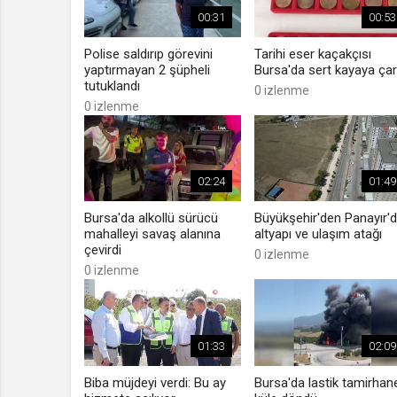
00:31
00:53
Polise saldırıp görevini
Tarihi eser kaçakçısı
yaptırmayan 2 şüpheli
Bursa'da sert kayaya çar
tutuklandı
0 izlenme
0 izlenme
02:24
01:49
Bursa'da alkollü sürücü
Büyükşehir'den Panayır'
mahalleyi savaş alanına
altyapı ve ulaşım atağı
çevirdi
0 izlenme
0 izlenme
01:33
02:09
Biba müjdeyi verdi: Bu ay
Bursa'da lastik tamirhan