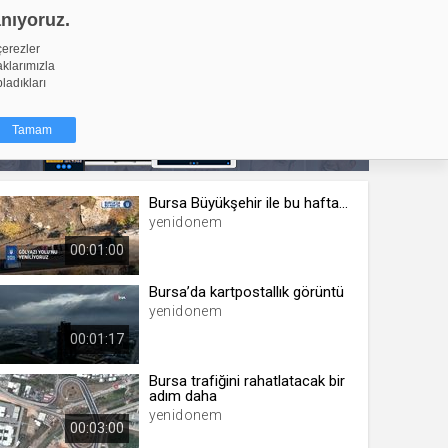
anıyoruz.
GİRİŞ YAP
Video Yükle
çerezler
aklarımızla
pladıkları
Tamam
Bursa Büyükşehir ile bu hafta...
dığı küçük
yenidonem
ınıza
00:01:00
ir. İzniniz şu
Bursa’da kartpostallık görüntü
yenidonem
nlarına
şlı hale
00:01:17
ğru bir
Bursa trafiğini rahatlatacak bir
adım daha
resi
Türü
yenidonem
 yıl
00:03:00