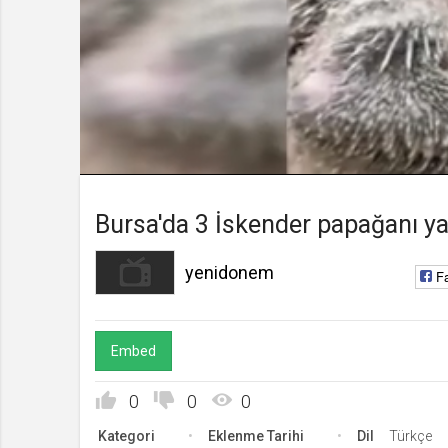
yenidonem
Kanala Katıl
Yükleniyor
:
0%
Süre
Toplam
/
Süre
Bursa'da 3 İskender papağanı ya
yenidonem
F
Embed
0
0
0
Kategori
Eklenme Tarihi
Dil
Türkçe