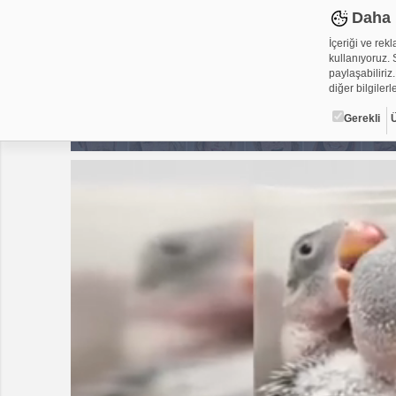
Daha 
İçeriği ve rek
kullanıyoruz. S
paylaşabiliriz.
diğer bilgilerle
Gerekli
Çerez ned
Çerezler, web-
metin dosyalar
yerleştirebiliy
kullanmaktadır
alanlar için ge
Gerekli
Üçüncü Par