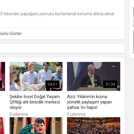
 3 İskender papağanı yavrusu kurtarılarak koruma altına alındı.
04:31
01:24
Şekibe İnsel Doğal Yaşam
Aziz Yıldırım’ın kızına
Çiftliği atlı binicilik merkezi
yönelik paylaşım yapan
oluyor
şahsa ‘ev hapsi’
0 izlenme
0 izlenme