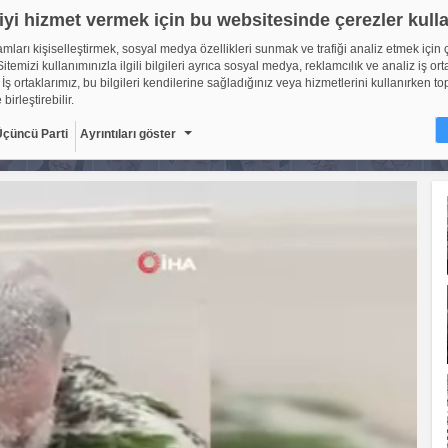
iyi hizmet vermek için bu websitesinde çerezler kull
lamları kişiselleştirmek, sosyal medya özellikleri sunmak ve trafiği analiz etmek için 
itemizi kullanımınızla ilgili bilgileri ayrıca sosyal medya, reklamcılık ve analiz iş ort
 İş ortaklarımız, bu bilgileri kendilerine sağladığınız veya hizmetlerini kullanırken to
 birleştirebilir.
Üçüncü Parti
Ayrıntıları göster
ir?
sitelerinin, kullanıcıların deneyimlerini daha verimli hale getirmek amacıyla kullan
ıdır. Yasalara göre, bu sitenin işletilmesi için kesinlikle gerekli olan çerezleri cihaz
oruz. Diğer çerez türleri için sizden izin almamız gerekiyor. Bu site farklı çerez türleri
. Bazı çerezler, sayfalarımızda yer alan üçüncü şahıs hizmetleri tarafından yerleştiril
çerlidir: web.tv
8
Gerekli çerezler, sayfada gezinme ve web-sitesinin güvenli ala
erişim gibi temel işlevleri sağlayarak web-sitesinin daha kullanı
getirilmesine yardımcı olur. Web-sitesi bu çerezler olmadan do
ti
10
şekilde işlev gösteremez.
Adı
Sağlayıcı
Amaç
Sü
GDPR
.web.tv
Genel veri koruma
10
düzenlemesi
kapsamında sitenin