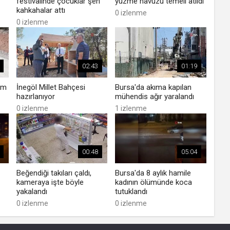
festivalinde çocuklar şen
yüzme havuzu temeli atıldı
kahkahalar attı
0 izlenme
0 izlenme
02:43
01:19
ım
İnegöl Millet Bahçesi
Bursa'da akıma kapılan
hazırlanıyor
mühendis ağır yaralandı
0 izlenme
1 izlenme
00:48
05:04
Beğendiği takıları çaldı,
Bursa'da 8 aylık hamile
kameraya işte böyle
kadının ölümünde koca
yakalandı
tutuklandı
0 izlenme
0 izlenme