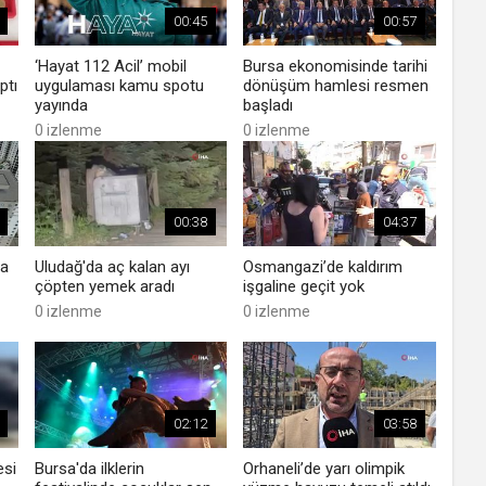
00:45
00:57
‘Hayat 112 Acil’ mobil
Bursa ekonomisinde tarihi
ptı
uygulaması kamu spotu
dönüşüm hamlesi resmen
yayında
başladı
0 izlenme
0 izlenme
00:38
04:37
da
Uludağ'da aç kalan ayı
Osmangazi’de kaldırım
çöpten yemek aradı
işgaline geçit yok
0 izlenme
0 izlenme
02:12
03:58
esi
Bursa'da ilklerin
Orhaneli’de yarı olimpik