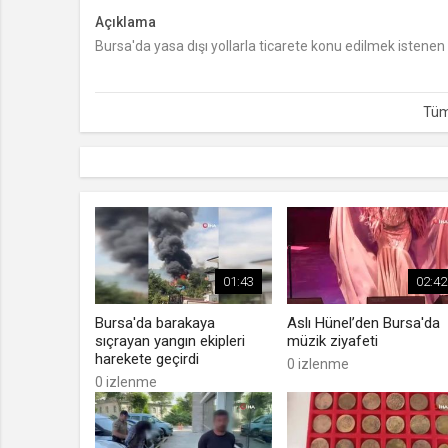
Açıklama
Bursa'da yasa dışı yollarla ticarete konu edilmek istenen
01:43
02:42
Bursa'da barakaya
Aslı Hünel’den Bursa'da
sıçrayan yangın ekipleri
müzik ziyafeti
harekete geçirdi
0 izlenme
0 izlenme