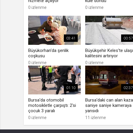
hizmete açılıyor
küle döndü
0 izlenme
0 izlenme
03:41
00:57
Büyükorhan'da şenlik
Büyükşehir Keles'te ulaş
coşkusu
kalitesini artırıyor
0 izlenme
0 izlenme
01:10
02:37
Bursa'da otomobil
Bursa'daki can alan kaza
motosikletle çarpıştı: 2'si
saniye saniye kameraya
çocuk 3 yaralı
yansıdı
0 izlenme
11 izlenme