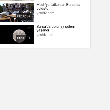
Modifye tutkunları Bursa’da
buluştu
yenidonem
00:02:34
Bursa’da dolunay şöleni
yaşandı
yenidonem
00:01:31