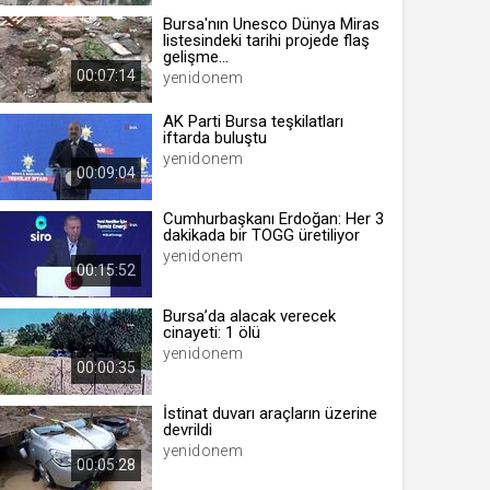
Bursa'nın Unesco Dünya Miras
listesindeki tarihi projede flaş
gelişme...
00:07:14
yenidonem
 yıl
AK Parti Bursa teşkilatları
iftarda buluştu
ay
yenidonem
00:09:04
gün
Cumhurbaşkanı Erdoğan: Her 3
dakikada bir TOGG üretiliyor
ay
yenidonem
00:15:52
ıl
ay
Bursa’da alacak verecek
cinayeti: 1 ölü
ay
yenidonem
00:00:35
İstinat duvarı araçların üzerine
devrildi
yenidonem
00:05:28