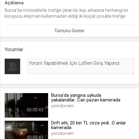
Açıklama
Bursa’da motosikletle trafiğe çıkan bir kişi, arkasına herhangi bir
lang
koruyucu ekipman kullanmadan aldığı iki küçük çocukla trafiğe
.web.tv
çıkıp kilometrelerce ilerledi. Yürekleri ağza getiren görüntüler
Seçilen dil tercihini tutmak
kameraya yansıdı.
1 ay
Yorumlar
webtvs
.web.tv
Oturum verisini tutmak
1 gün
Bursa'da yangına uykuda
[hash]
yakalandılar...Can pazarı kamerada
.web.tv
yenidonem
00:00:43
Oturum doğrulama verisi
1 ay
Drift attı, 20 bin TL ceza yedi...O anlar
kamerada
yenidonem
00:00:43
channelCategories