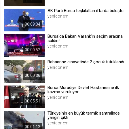
.web.tv
AK Parti Bursa teşkilatları iftarda buluştu
Site içeriği önerme
yenidonem
1 yıl
00:09:04
Bursa'da Bakan Varank'ın seçim aracına
voteLike*
saldırı!
.web.tv
yenidonem
00:00:52
İsimsiz ziyaretçi için site içeriği
beğenme
Babaanne cinayetinde 2 çocuk tutuklandı
1 ay
yenidonem
00:00:36
voteDislike*
Bursa Muradiye Devlet Hastanesine ilk
.web.tv
kazma vuruluyor
yenidonem
İsimsiz ziyaretçi için site içeriği
00:05:51
beğenmeme
1 ay
Türkiye'nin en büyük termik santralinde
yangın çıktı
yenidonem
00:01:12