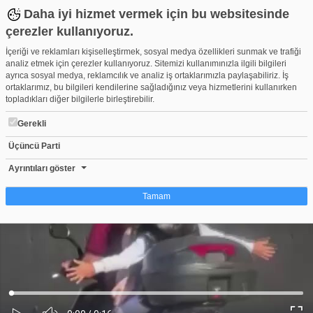
Daha iyi hizmet vermek için bu websitesinde
çerezler kullanıyoruz.
İçeriği ve reklamları kişiselleştirmek, sosyal medya özellikleri sunmak ve trafiği
analiz etmek için çerezler kullanıyoruz. Sitemizi kullanımınızla ilgili bilgileri
ayrıca sosyal medya, reklamcılık ve analiz iş ortaklarımızla paylaşabiliriz. İş
ortaklarımız, bu bilgileri kendilerine sağladığınız veya hizmetlerini kullanırken
topladıkları diğer bilgilerle birleştirebilir.
Gerekli
Üçüncü Parti
Bursa'da tehlikeli yolculuk: Kuralları hiçe sayan sürücü tepki çekt
Beğen
Beğenme
Pay
Ayrıntıları göster
0
Tamam
Çerez nedir?
Çerezler, web-sitelerinin, kullanıcıların deneyimlerini daha verimli hale getirmek
amacıyla kullandığı küçük metin dosyalarıdır. Yasalara göre, bu sitenin
işletilmesi için kesinlikle gerekli olan çerezleri cihazınıza yerleştirebiliyoruz.
Diğer çerez türleri için sizden izin almamız gerekiyor. Bu site farklı çerez türleri
Yüklendi
:
Yükleniyor
:
kullanmaktadır. Bazı çerezler, sayfalarımızda yer alan üçüncü şahıs hizmetleri
0%
0%
Ses
tarafından yerleştirilir. İzniniz şu alanlar için geçerlidir: web.tv