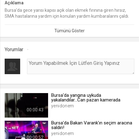
Açıklama
Bursa'da gece yarısı kapısı açık olan ekmek fırınına giren hırsız,
lang
SMA hastalarına yardım için konulan yardım kumbaralarını çaldı.
.web.tv
Vicdansız hırsız güvenlik kamerasına yansıdı.
Seçilen dil tercihini tutmak
1 ay
Yorumlar
webtvs
.web.tv
Oturum verisini tutmak
1 gün
Bursa'da yangına uykuda
[hash]
yakalandılar...Can pazarı kamerada
.web.tv
yenidonem
00:00:43
Oturum doğrulama verisi
1 ay
Bursa'da Bakan Varank'ın seçim aracına
saldırı!
yenidonem
00:00:52
channelCategories