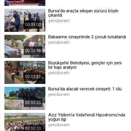
.web.tv
Bursa'da araçta sıkışan sürücü böyle
Site içeriği önerme
çıkarıldı
yenidonem
1 yıl
00:03:00
Babaanne cinayetinde 2 çocuk tutuklandı
voteLike*
yenidonem
.web.tv
00:00:36
İsimsiz ziyaretçi için site içeriği
beğenme
Büyükşehir Belediyesi, gençler için yeni
1 ay
bir kapı aralıyor
yenidonem
00:01:21
voteDislike*
Bursa’da alacak verecek cinayeti: 1 ölü
.web.tv
yenidonem
İsimsiz ziyaretçi için site içeriği
00:00:35
beğenmeme
1 ay
Aziz Yıldırım’a Veliefendi Hipodromu’nda
yoğun ilgi
yenidonem
00:00:33