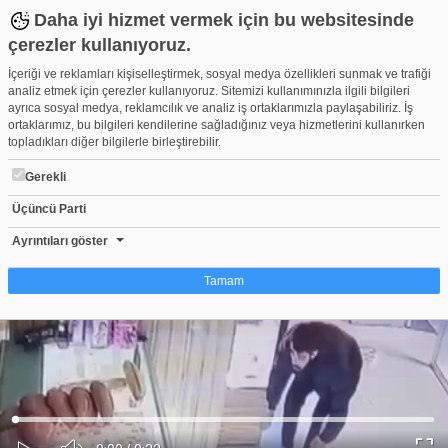
Daha iyi hizmet vermek için bu websitesinde
çerezler kullanıyoruz.
İçeriği ve reklamları kişiselleştirmek, sosyal medya özellikleri sunmak ve trafiği
analiz etmek için çerezler kullanıyoruz. Sitemizi kullanımınızla ilgili bilgileri
ayrıca sosyal medya, reklamcılık ve analiz iş ortaklarımızla paylaşabiliriz. İş
ortaklarımız, bu bilgileri kendilerine sağladığınız veya hizmetlerini kullanırken
topladıkları diğer bilgilerle birleştirebilir.
Gerekli
Üçüncü Parti
Bursa'da yardım kumbarası hırsızlığı kamerada
Beğen
Beğenme
Pay
Ayrıntıları göster
5
Tamam
Çerez nedir?
Çerezler, web-sitelerinin, kullanıcıların deneyimlerini daha verimli hale getirmek
amacıyla kullandığı küçük metin dosyalarıdır. Yasalara göre, bu sitenin
işletilmesi için kesinlikle gerekli olan çerezleri cihazınıza yerleştirebiliyoruz.
Diğer çerez türleri için sizden izin almamız gerekiyor. Bu site farklı çerez türleri
Yüklendi
:
Yükleniyor
:
kullanmaktadır. Bazı çerezler, sayfalarımızda yer alan üçüncü şahıs hizmetleri
0%
0%
Ses
tarafından yerleştirilir. İzniniz şu alanlar için geçerlidir: web.tv