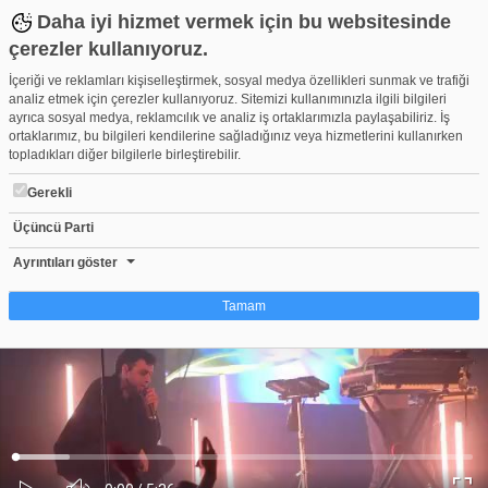
Daha iyi hizmet vermek için bu websitesinde
çerezler kullanıyoruz.
İçeriği ve reklamları kişiselleştirmek, sosyal medya özellikleri sunmak ve trafiği
analiz etmek için çerezler kullanıyoruz. Sitemizi kullanımınızla ilgili bilgileri
ayrıca sosyal medya, reklamcılık ve analiz iş ortaklarımızla paylaşabiliriz. İş
ortaklarımız, bu bilgileri kendilerine sağladığınız veya hizmetlerini kullanırken
topladıkları diğer bilgilerle birleştirebilir.
Gerekli
Üçüncü Parti
KÖFN’den yeni albüm müjdesi: ‘Popstar’ yakında çıkıyor
Beğen
Beğenme
Pay
Ayrıntıları göster
1
Tamam
Çerez nedir?
Çerezler, web-sitelerinin, kullanıcıların deneyimlerini daha verimli hale getirmek
amacıyla kullandığı küçük metin dosyalarıdır. Yasalara göre, bu sitenin
işletilmesi için kesinlikle gerekli olan çerezleri cihazınıza yerleştirebiliyoruz.
Diğer çerez türleri için sizden izin almamız gerekiyor. Bu site farklı çerez türleri
Yüklendi
:
Yükleniyor
:
kullanmaktadır. Bazı çerezler, sayfalarımızda yer alan üçüncü şahıs hizmetleri
0%
0%
Ses
tarafından yerleştirilir. İzniniz şu alanlar için geçerlidir: web.tv