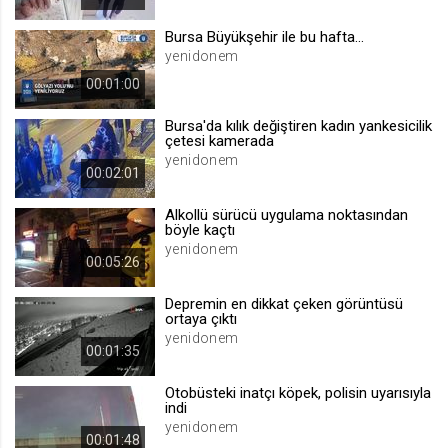
.web.tv
Bursa Büyükşehir ile bu hafta...
Site içeriği önerme
yenidonem
1 yıl
00:01:00
Bursa'da kılık değiştiren kadın yankesicilik
voteLike*
çetesi kamerada
.web.tv
yenidonem
00:02:01
İsimsiz ziyaretçi için site içeriği
beğenme
Alkollü sürücü uygulama noktasından
1 ay
böyle kaçtı
yenidonem
00:05:26
voteDislike*
Depremin en dikkat çeken görüntüsü
.web.tv
ortaya çıktı
yenidonem
İsimsiz ziyaretçi için site içeriği
00:01:35
beğenmeme
1 ay
Otobüsteki inatçı köpek, polisin uyarısıyla
indi
yenidonem
00:01:48