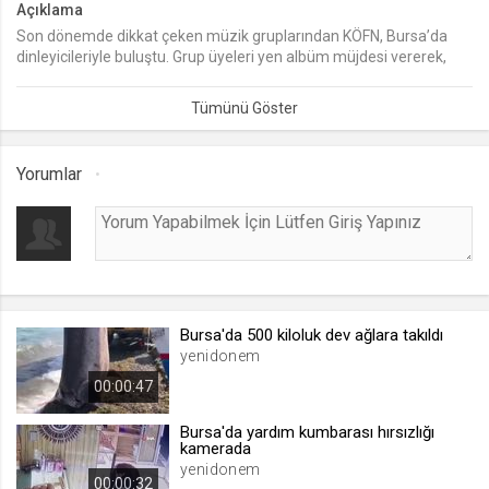
Açıklama
Son dönemde dikkat çeken müzik gruplarından KÖFN, Bursa’da
lang
dinleyicileriyle buluştu. Grup üyeleri yen albüm müjdesi vererek,
.web.tv
‘Popstar’ adlı albümün 16 Haziran tarihinde piyasaya çıkacağını
Seçilen dil tercihini tutmak
açıkladı.
1 ay
Yorumlar
webtvs
.web.tv
Oturum verisini tutmak
1 gün
Bursa'da 500 kiloluk dev ağlara takıldı
[hash]
yenidonem
.web.tv
00:00:47
Oturum doğrulama verisi
1 ay
Bursa'da yardım kumbarası hırsızlığı
kamerada
yenidonem
00:00:32
channelCategories