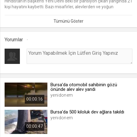
Hindistan'ın başkenti Yeni Delhi'deki bir pansiyon çıkan yangında 21
kişi hayatını kaybetti. Bazı misafirler, alevlerden ve yoğun
lang
dumandan kaçmak için camdan atladı.
.web.tv
Seçilen dil tercihini tutmak
1 ay
Yorumlar
webtvs
.web.tv
Oturum verisini tutmak
1 gün
Bursa’da otomobil sahibinin gözü
önünde alev alev yandı
[hash]
yenidonem
00:00:16
.web.tv
Oturum doğrulama verisi
Bursa'da 500 kiloluk dev ağlara takıldı
yenidonem
1 ay
00:00:47
channelCategories