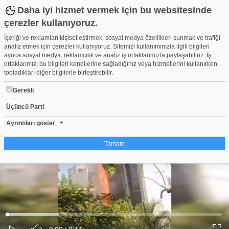
Daha iyi hizmet vermek için bu websitesinde
çerezler kullanıyoruz.
İçeriği ve reklamları kişiselleştirmek, sosyal medya özellikleri sunmak ve trafiği
analiz etmek için çerezler kullanıyoruz. Sitemizi kullanımınızla ilgili bilgileri
ayrıca sosyal medya, reklamcılık ve analiz iş ortaklarımızla paylaşabiliriz. İş
ortaklarımız, bu bilgileri kendilerine sağladığınız veya hizmetlerini kullanırken
topladıkları diğer bilgilerle birleştirebilir.
Gerekli
Üçüncü Parti
Pansiyonda yangın faciası: 21 ölü
Beğen
Beğenme
Pay
Ayrıntıları göster
0
Tamam
Çerez nedir?
Çerezler, web-sitelerinin, kullanıcıların deneyimlerini daha verimli hale getirmek
amacıyla kullandığı küçük metin dosyalarıdır. Yasalara göre, bu sitenin
işletilmesi için kesinlikle gerekli olan çerezleri cihazınıza yerleştirebiliyoruz.
Diğer çerez türleri için sizden izin almamız gerekiyor. Bu site farklı çerez türleri
Yüklendi
:
Yükleniyor
:
kullanmaktadır. Bazı çerezler, sayfalarımızda yer alan üçüncü şahıs hizmetleri
0%
0%
Ses
tarafından yerleştirilir. İzniniz şu alanlar için geçerlidir: web.tv