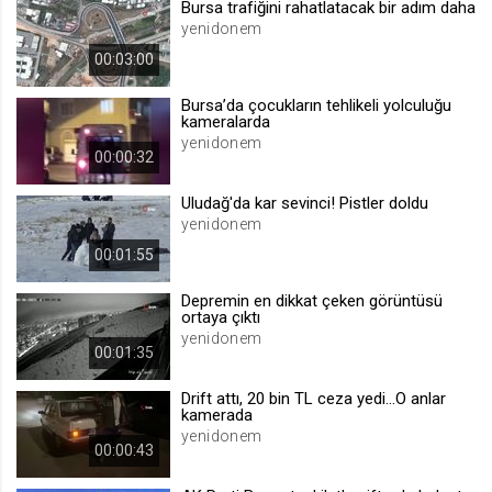
Bursa trafiğini rahatlatacak bir adım daha
.web.tv
yenidonem
Site içeriği önerme
00:03:00
1 yıl
Bursa’da çocukların tehlikeli yolculuğu
kameralarda
yenidonem
voteLike*
00:00:32
.web.tv
Uludağ'da kar sevinci! Pistler doldu
İsimsiz ziyaretçi için site içeriği
beğenme
yenidonem
1 ay
00:01:55
Depremin en dikkat çeken görüntüsü
voteDislike*
ortaya çıktı
yenidonem
.web.tv
00:01:35
İsimsiz ziyaretçi için site içeriği
beğenmeme
Drift attı, 20 bin TL ceza yedi...O anlar
kamerada
1 ay
yenidonem
00:00:43