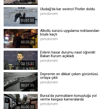
.web.tv
Uludağ'da kar sevinci! Pistler doldu
Site içeriği önerme
yenidonem
1 yıl
00:01:55
Alkollü sürücü uygulama noktasından
voteLike*
böyle kaçtı
.web.tv
yenidonem
00:05:26
İsimsiz ziyaretçi için site içeriği
beğenme
Evlerin hasar durumu nasıl öğrenilir:
1 ay
Bakan Kurum açıkladı
yenidonem
00:15:31
voteDislike*
Depremin en dikkat çeken görüntüsü
.web.tv
ortaya çıktı
yenidonem
İsimsiz ziyaretçi için site içeriği
00:01:35
beğenmeme
1 ay
Bursa'da yumrukların konuştuğu yol
verme kavgası kameralarda
yenidonem
00:00:22