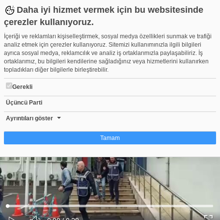
Daha iyi hizmet vermek için bu websitesinde
çerezler kullanıyoruz.
İçeriği ve reklamları kişiselleştirmek, sosyal medya özellikleri sunmak ve trafiği
analiz etmek için çerezler kullanıyoruz. Sitemizi kullanımınızla ilgili bilgileri
ayrıca sosyal medya, reklamcılık ve analiz iş ortaklarımızla paylaşabiliriz. İş
ortaklarımız, bu bilgileri kendilerine sağladığınız veya hizmetlerini kullanırken
topladıkları diğer bilgilerle birleştirebilir.
Gerekli
Üçüncü Parti
Bursa'da şafak vakti operasyonla yakalandılar
Beğen
Beğenme
Pay
Ayrıntıları göster
0
Tamam
Çerez nedir?
Çerezler, web-sitelerinin, kullanıcıların deneyimlerini daha verimli hale getirmek
amacıyla kullandığı küçük metin dosyalarıdır. Yasalara göre, bu sitenin
işletilmesi için kesinlikle gerekli olan çerezleri cihazınıza yerleştirebiliyoruz.
Diğer çerez türleri için sizden izin almamız gerekiyor. Bu site farklı çerez türleri
Yüklendi
:
Yükleniyor
:
kullanmaktadır. Bazı çerezler, sayfalarımızda yer alan üçüncü şahıs hizmetleri
0%
0%
Ses
tarafından yerleştirilir. İzniniz şu alanlar için geçerlidir: web.tv