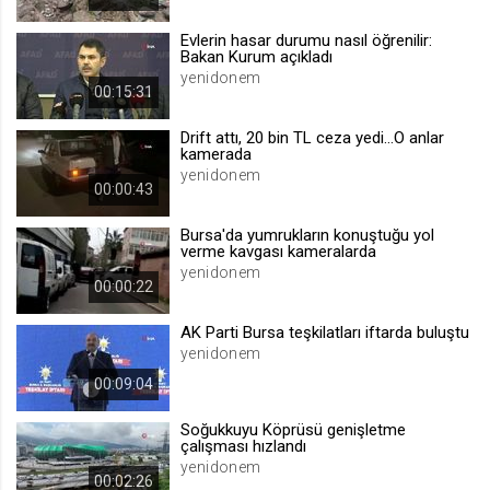
.web.tv
Evlerin hasar durumu nasıl öğrenilir:
Site içeriği önerme
Bakan Kurum açıkladı
yenidonem
1 yıl
00:15:31
Drift attı, 20 bin TL ceza yedi...O anlar
voteLike*
kamerada
.web.tv
yenidonem
00:00:43
İsimsiz ziyaretçi için site içeriği
beğenme
Bursa'da yumrukların konuştuğu yol
1 ay
verme kavgası kameralarda
yenidonem
00:00:22
voteDislike*
AK Parti Bursa teşkilatları iftarda buluştu
.web.tv
yenidonem
İsimsiz ziyaretçi için site içeriği
00:09:04
beğenmeme
1 ay
Soğukkuyu Köprüsü genişletme
çalışması hızlandı
yenidonem
00:02:26