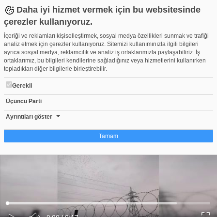
Daha iyi hizmet vermek için bu websitesinde
çerezler kullanıyoruz.
İçeriği ve reklamları kişiselleştirmek, sosyal medya özellikleri sunmak ve trafiği
analiz etmek için çerezler kullanıyoruz. Sitemizi kullanımınızla ilgili bilgileri
ayrıca sosyal medya, reklamcılık ve analiz iş ortaklarımızla paylaşabiliriz. İş
ortaklarımız, bu bilgileri kendilerine sağladığınız veya hizmetlerini kullanırken
topladıkları diğer bilgilerle birleştirebilir.
Gerekli
Üçüncü Parti
Bursa’da sığırcık kuşlarının dansı hayran bıraktı
Beğen
Beğenme
Pay
Ayrıntıları göster
0
Tamam
Çerez nedir?
Çerezler, web-sitelerinin, kullanıcıların deneyimlerini daha verimli hale getirmek
amacıyla kullandığı küçük metin dosyalarıdır. Yasalara göre, bu sitenin
işletilmesi için kesinlikle gerekli olan çerezleri cihazınıza yerleştirebiliyoruz.
Diğer çerez türleri için sizden izin almamız gerekiyor. Bu site farklı çerez türleri
Yüklendi
:
Yükleniyor
:
kullanmaktadır. Bazı çerezler, sayfalarımızda yer alan üçüncü şahıs hizmetleri
0%
0%
Ses
tarafından yerleştirilir. İzniniz şu alanlar için geçerlidir: web.tv