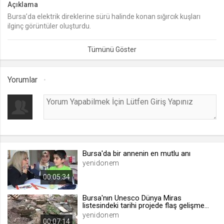
Açıklama
Bursa’da elektrik direklerine sürü halinde konan sığırcık kuşları
lang
ilginç görüntüler oluşturdu.
.web.tv
Seçilen dil tercihini tutmak
1 ay
Yorumlar
webtvs
.web.tv
Oturum verisini tutmak
1 gün
Bursa'da bir annenin en mutlu anı
[hash]
yenidonem
.web.tv
00:05:34
Oturum doğrulama verisi
1 ay
Bursa'nın Unesco Dünya Miras
listesindeki tarihi projede flaş gelişme...
yenidonem
00:07:14
channelCategories