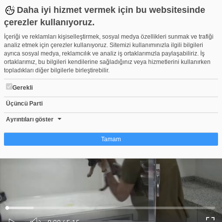
Daha iyi hizmet vermek için bu websitesinde
çerezler kullanıyoruz.
İçeriği ve reklamları kişiselleştirmek, sosyal medya özellikleri sunmak ve trafiği
analiz etmek için çerezler kullanıyoruz. Sitemizi kullanımınızla ilgili bilgileri
ayrıca sosyal medya, reklamcılık ve analiz iş ortaklarımızla paylaşabiliriz. İş
ortaklarımız, bu bilgileri kendilerine sağladığınız veya hizmetlerini kullanırken
topladıkları diğer bilgilerle birleştirebilir.
Gerekli
Üçüncü Parti
TSK'nın komando köpekleri Mehmetçik'le yan yana vatanı savun
Beğen
Beğenme
Pay
Ayrıntıları göster
0
Tamam
Çerez nedir?
Çerezler, web-sitelerinin, kullanıcıların deneyimlerini daha verimli hale getirmek
amacıyla kullandığı küçük metin dosyalarıdır. Yasalara göre, bu sitenin
işletilmesi için kesinlikle gerekli olan çerezleri cihazınıza yerleştirebiliyoruz.
Diğer çerez türleri için sizden izin almamız gerekiyor. Bu site farklı çerez türleri
Yüklendi
:
Yükleniyor
:
kullanmaktadır. Bazı çerezler, sayfalarımızda yer alan üçüncü şahıs hizmetleri
0%
0%
Ses
tarafından yerleştirilir. İzniniz şu alanlar için geçerlidir: web.tv