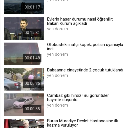
.web.tv
00:01:17
Site içeriği önerme
Evlerin hasar durumu nasıl öğrenilir:
1 yıl
Bakan Kurum açıkladı
yenidonem
00:15:31
voteLike*
Otobüsteki inatçı köpek, polisin uyarısıyla
.web.tv
indi
İsimsiz ziyaretçi için site içeriği
yenidonem
beğenme
00:01:48
1 ay
Babaanne cinayetinde 2 çocuk tutuklandı
yenidonem
voteDislike*
00:00:36
.web.tv
Cambaz gibi hırsız! Bu görüntüler
İsimsiz ziyaretçi için site içeriği
hayrete düşürdü
beğenmeme
yenidonem
00:00:55
1 ay
Bursa Muradiye Devlet Hastanesine ilk
kazma vuruluyor