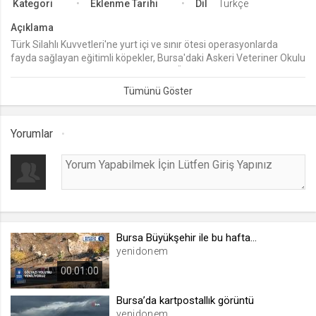
Kategori
Eklenme Tarihi
Dil
Türkçe
lang
Açıklama
.web.tv
Türk Silahlı Kuvvetleri'ne yurt içi ve sınır ötesi operasyonlarda
fayda sağlayan eğitimli köpekler, Bursa'daki Askeri Veteriner Okulu
Seçilen dil tercihini tutmak
ve Eğitim Merkezi Komutanlığı Köpek Üretim ve Eğitim Tabur
1 ay
Komutanlığı'nda özel yöntemlerle eğitiliyor. Toplam 12 farklı ırktan
köpek, mayın arama, narkotik ve devriye görevi gibi birçok noktada
Kahraman Mehmetçik'e yardımcı oluyor.
webtvs
Yorumlar
.web.tv
Oturum verisini tutmak
1 gün
[hash]
.web.tv
Bursa Büyükşehir ile bu hafta...
yenidonem
Oturum doğrulama verisi
00:01:00
1 ay
Bursa’da kartpostallık görüntü
channelCategories
yenidonem